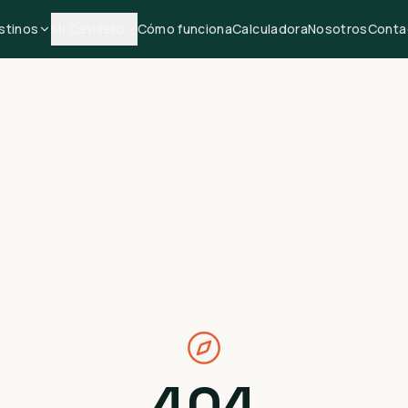
stinos
Mi Casillero
Cómo funciona
Calculadora
Nosotros
Conta
404