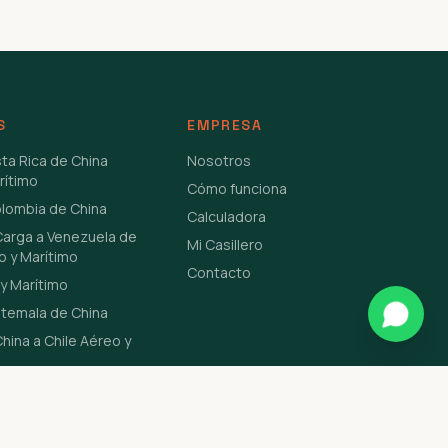
S
EMPRESA
sta Rica de China
Nosotros
rítimo
Cómo funciona
olombia de China
Calculadora
Carga a Venezuela de
Mi Casillero
o y Marítimo
Contacto
y Marítimo
atemala de China
hina a Chile Aéreo y