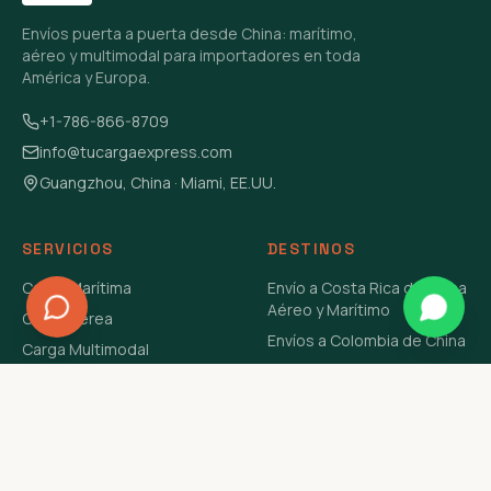
Envíos puerta a puerta desde China: marítimo,
aéreo y multimodal para importadores en toda
América y Europa.
+1-786-866-8709
info@tucargaexpress.com
Guangzhou, China · Miami, EE.UU.
SERVICIOS
DESTINOS
Carga Marítima
Envío a Costa Rica de China
Aéreo y Marítimo
Carga Aérea
Envíos a Colombia de China
Carga Multimodal
Envíos de Carga a
Carga Consolidada LCL
Venezuela de China Aéreo y
Carga Peligrosa
Marítimo
Envío de Contenedores
USA Aéreo y Marítimo
Envío a Guatemala de China