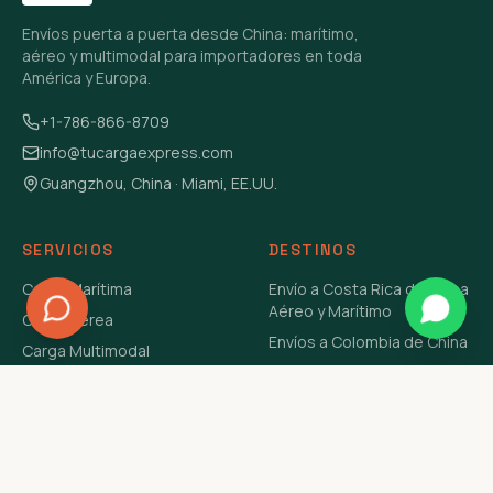
Envíos puerta a puerta desde China: marítimo,
aéreo y multimodal para importadores en toda
América y Europa.
+1-786-866-8709
info@tucargaexpress.com
Guangzhou, China · Miami, EE.UU.
SERVICIOS
DESTINOS
Carga Marítima
Envío a Costa Rica de China
Aéreo y Marítimo
Carga Aérea
Envíos a Colombia de China
Carga Multimodal
Envíos de Carga a
Carga Consolidada LCL
Venezuela de China Aéreo y
Carga Peligrosa
Marítimo
Envío de Contenedores
USA Aéreo y Marítimo
Envío a Guatemala de China