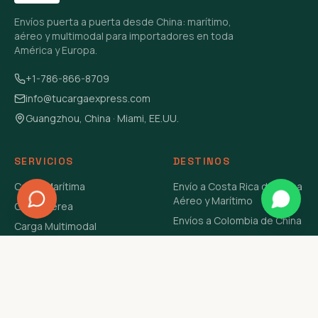
Envíos puerta a puerta desde China: marítimo,
aéreo y multimodal para importadores en toda
América y Europa.
+1-786-866-8709
info@tucargaexpress.com
Guangzhou, China · Miami, EE.UU.
SERVICIOS
DESTINOS
Carga Marítima
Envío a Costa Rica de China
Aéreo y Marítimo
Carga Aérea
Envíos a Colombia de China
Carga Multimodal
Envíos de Carga a
Carga Consolidada LCL
Venezuela de China Aéreo y
Carga Peligrosa
Marítimo
Envío de Contenedores
USA Aéreo y Marítimo
Envío a Guatemala de China