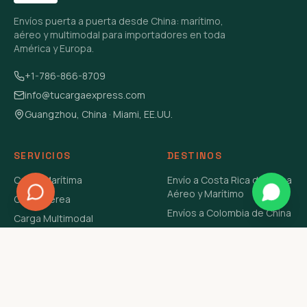
Envíos puerta a puerta desde China: marítimo,
aéreo y multimodal para importadores en toda
América y Europa.
+1-786-866-8709
info@tucargaexpress.com
Guangzhou, China · Miami, EE.UU.
SERVICIOS
DESTINOS
Carga Marítima
Envío a Costa Rica de China
Aéreo y Marítimo
Carga Aérea
Envíos a Colombia de China
Carga Multimodal
Envíos de Carga a
Carga Consolidada LCL
Venezuela de China Aéreo y
Carga Peligrosa
Marítimo
Envío de Contenedores
USA Aéreo y Marítimo
Envío a Guatemala de China