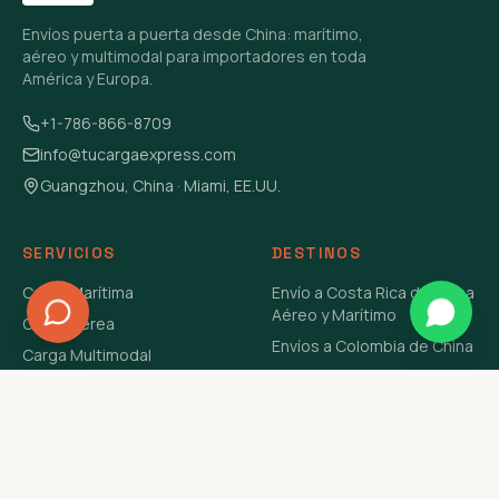
Envíos puerta a puerta desde China: marítimo,
aéreo y multimodal para importadores en toda
América y Europa.
+1-786-866-8709
info@tucargaexpress.com
Guangzhou, China · Miami, EE.UU.
SERVICIOS
DESTINOS
Carga Marítima
Envío a Costa Rica de China
Aéreo y Marítimo
Carga Aérea
Envíos a Colombia de China
Carga Multimodal
Envíos de Carga a
Carga Consolidada LCL
Venezuela de China Aéreo y
Carga Peligrosa
Marítimo
Envío de Contenedores
USA Aéreo y Marítimo
Envío a Guatemala de China