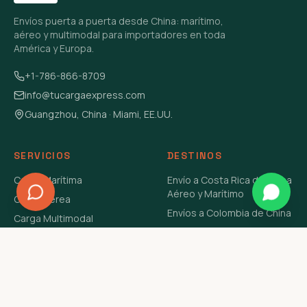
Envíos puerta a puerta desde China: marítimo,
aéreo y multimodal para importadores en toda
América y Europa.
+1-786-866-8709
info@tucargaexpress.com
Guangzhou, China · Miami, EE.UU.
SERVICIOS
DESTINOS
Carga Marítima
Envío a Costa Rica de China
Aéreo y Marítimo
Carga Aérea
Envíos a Colombia de China
Carga Multimodal
Envíos de Carga a
Carga Consolidada LCL
Venezuela de China Aéreo y
Carga Peligrosa
Marítimo
Envío de Contenedores
USA Aéreo y Marítimo
Envío a Guatemala de China