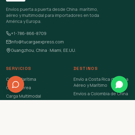
Envíos puerta a puerta desde China: marítimo,
aéreo y multimodal para importadores en toda
América y Europa.
+1-786-866-8709
info@tucargaexpress.com
Guangzhou, China · Miami, EE.UU.
SERVICIOS
DESTINOS
Carga Marítima
Envío a Costa Rica de China
Aéreo y Marítimo
Carga Aérea
Envíos a Colombia de China
Carga Multimodal
Envíos de Carga a
Carga Consolidada LCL
Venezuela de China Aéreo y
Carga Peligrosa
Marítimo
Envío de Contenedores
USA Aéreo y Marítimo
Envío a Guatemala de China