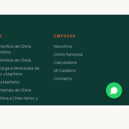
S
EMPRESA
sta Rica de China
Nosotros
rítimo
Cómo funciona
olombia de China
Calculadora
Carga a Venezuela de
Mi Casillero
o y Marítimo
Contacto
y Marítimo
atemala de China
hina a Chile Aéreo y