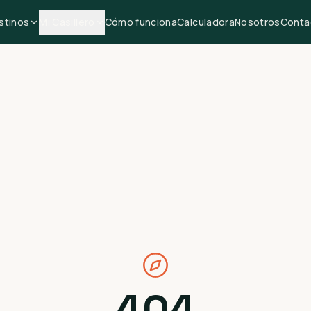
stinos
Mi Casillero
Cómo funciona
Calculadora
Nosotros
Conta
404