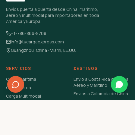
Envíos puerta a puerta desde China: marítimo,
aéreo y multimodal para importadores en toda
América y Europa.
+1-786-866-8709
info@tucargaexpress.com
Guangzhou, China · Miami, EE.UU.
SERVICIOS
DESTINOS
Carga Marítima
Envío a Costa Rica de China
Aéreo y Marítimo
Carga Aérea
Envíos a Colombia de China
Carga Multimodal
Envíos de Carga a
Carga Consolidada LCL
Venezuela de China Aéreo y
Carga Peligrosa
Marítimo
Envío de Contenedores
USA Aéreo y Marítimo
Envío a Guatemala de China