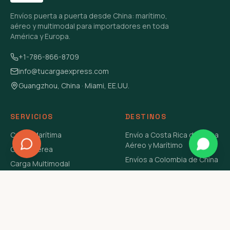
Envíos puerta a puerta desde China: marítimo,
aéreo y multimodal para importadores en toda
América y Europa.
+1-786-866-8709
info@tucargaexpress.com
Guangzhou, China · Miami, EE.UU.
SERVICIOS
DESTINOS
Carga Marítima
Envío a Costa Rica de China
Aéreo y Marítimo
Carga Aérea
Envíos a Colombia de China
Carga Multimodal
Envíos de Carga a
Carga Consolidada LCL
Venezuela de China Aéreo y
Carga Peligrosa
Marítimo
Envío de Contenedores
USA Aéreo y Marítimo
Envío a Guatemala de China