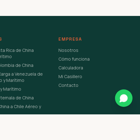
S
EMPRESA
sta Rica de China
Nosotros
rítimo
Cómo funciona
olombia de China
Calculadora
Carga a Venezuela de
Mi Casillero
o y Marítimo
Contacto
y Marítimo
atemala de China
hina a Chile Aéreo y