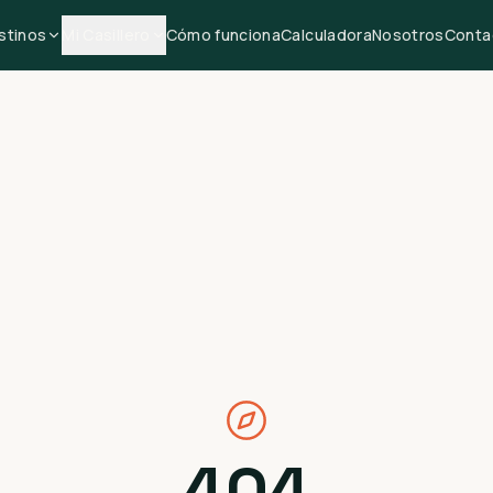
stinos
Mi Casillero
Cómo funciona
Calculadora
Nosotros
Conta
404