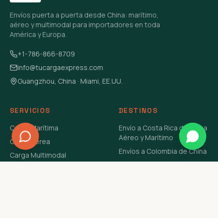
Envíos puerta a puerta desde China: marítimo,
aéreo y multimodal para importadores en toda
América y Europa.
+1-786-866-8709
info@tucargaexpress.com
Guangzhou, China · Miami, EE.UU.
SERVICIOS
DESTINOS
Carga Marítima
Envío a Costa Rica de China
Aéreo y Marítimo
Carga Aérea
Envíos a Colombia de China
Carga Multimodal
Envíos de Carga a
Carga Consolidada LCL
Venezuela de China Aéreo y
Carga Peligrosa
Marítimo
Envío de Contenedores
USA Aéreo y Marítimo
Envío a Guatemala de China