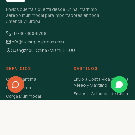
Envíos puerta a puerta desde China: marítimo,
aéreo y multimodal para importadores en toda
América y Europa.
+1-786-866-8709
info@tucargaexpress.com
Guangzhou, China · Miami, EE.UU.
SERVICIOS
DESTINOS
Carga Marítima
Envío a Costa Rica de China
Aéreo y Marítimo
Carga Aérea
Envíos a Colombia de China
Carga Multimodal
Envíos de Carga a
Carga Consolidada LCL
Venezuela de China Aéreo y
Carga Peligrosa
Marítimo
Envío de Contenedores
USA Aéreo y Marítimo
Envío a Guatemala de China