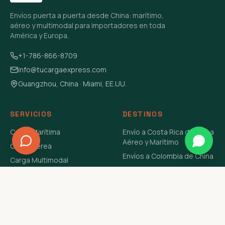
Envíos puerta a puerta desde China: marítimo,
aéreo y multimodal para importadores en toda
América y Europa.
+1-786-866-8709
info@tucargaexpress.com
Guangzhou, China · Miami, EE.UU.
SERVICIOS
DESTINOS
Carga Marítima
Envío a Costa Rica de China
Aéreo y Marítimo
Carga Aérea
Envíos a Colombia de China
Carga Multimodal
Envíos de Carga a
Carga Consolidada LCL
Venezuela de China Aéreo y
Carga Peligrosa
Marítimo
Envío de Contenedores
USA Aéreo y Marítimo
Envío a Guatemala de China