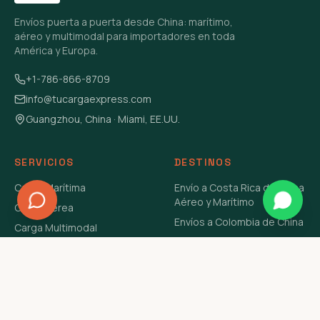
Envíos puerta a puerta desde China: marítimo,
aéreo y multimodal para importadores en toda
América y Europa.
+1-786-866-8709
info@tucargaexpress.com
Guangzhou, China · Miami, EE.UU.
SERVICIOS
DESTINOS
Carga Marítima
Envío a Costa Rica de China
Aéreo y Marítimo
Carga Aérea
Envíos a Colombia de China
Carga Multimodal
Envíos de Carga a
Carga Consolidada LCL
Venezuela de China Aéreo y
Carga Peligrosa
Marítimo
Envío de Contenedores
USA Aéreo y Marítimo
Envío a Guatemala de China