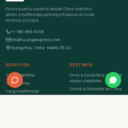
Envíos puerta a puerta desde China: marítimo,
aéreo y multimodal para importadores en toda
América y Europa.
+1-786-866-8709
info@tucargaexpress.com
Guangzhou, China · Miami, EE.UU.
SERVICIOS
DESTINOS
Carga Marítima
Envío a Costa Rica de China
Aéreo y Marítimo
Carga Aérea
Envíos a Colombia de China
Carga Multimodal
Envíos de Carga a
Carga Consolidada LCL
Venezuela de China Aéreo y
Carga Peligrosa
Marítimo
Envío de Contenedores
USA Aéreo y Marítimo
Envío a Guatemala de China