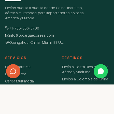
Envíos puerta a puerta desde China: marítimo,
aéreo y multimodal para importadores en toda
América y Europa.
+1-786-866-8709
info@tucargaexpress.com
Guangzhou, China · Miami, EE.UU.
SERVICIOS
DESTINOS
Carga Marítima
Envío a Costa Rica de China
Aéreo y Marítimo
Carga Aérea
Envíos a Colombia de China
Carga Multimodal
Envíos de Carga a
Carga Consolidada LCL
Venezuela de China Aéreo y
Carga Peligrosa
Marítimo
Envío de Contenedores
USA Aéreo y Marítimo
Envío a Guatemala de China