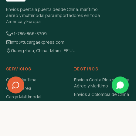
Envíos puerta a puerta desde China: marítimo,
aéreo y multimodal para importadores en toda
América y Europa.
+1-786-866-8709
info@tucargaexpress.com
Guangzhou, China · Miami, EE.UU.
SERVICIOS
DESTINOS
Carga Marítima
Envío a Costa Rica de China
Aéreo y Marítimo
Carga Aérea
Envíos a Colombia de China
Carga Multimodal
Envíos de Carga a
Carga Consolidada LCL
Venezuela de China Aéreo y
Carga Peligrosa
Marítimo
Envío de Contenedores
USA Aéreo y Marítimo
Envío a Guatemala de China