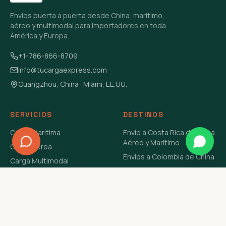
Envíos puerta a puerta desde China: marítimo,
aéreo y multimodal para importadores en toda
América y Europa.
+1-786-866-8709
info@tucargaexpress.com
Guangzhou, China · Miami, EE.UU.
SERVICIOS
DESTINOS
Carga Marítima
Envío a Costa Rica de China
Aéreo y Marítimo
Carga Aérea
Envíos a Colombia de China
Carga Multimodal
Envíos de Carga a
Carga Consolidada LCL
Venezuela de China Aéreo y
Carga Peligrosa
Marítimo
Envío de Contenedores
USA Aéreo y Marítimo
Envío a Guatemala de China