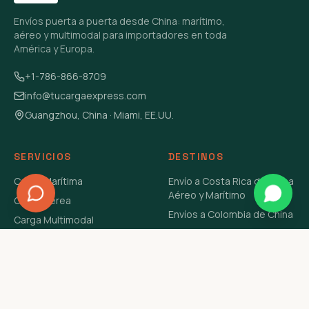
Envíos puerta a puerta desde China: marítimo,
aéreo y multimodal para importadores en toda
América y Europa.
+1-786-866-8709
info@tucargaexpress.com
Guangzhou, China · Miami, EE.UU.
SERVICIOS
DESTINOS
Carga Marítima
Envío a Costa Rica de China
Aéreo y Marítimo
Carga Aérea
Envíos a Colombia de China
Carga Multimodal
Envíos de Carga a
Carga Consolidada LCL
Venezuela de China Aéreo y
Carga Peligrosa
Marítimo
Envío de Contenedores
USA Aéreo y Marítimo
Envío a Guatemala de China