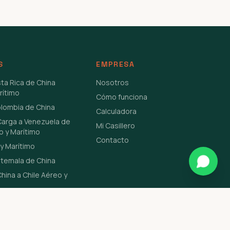
S
EMPRESA
sta Rica de China
Nosotros
rítimo
Cómo funciona
olombia de China
Calculadora
Carga a Venezuela de
Mi Casillero
o y Marítimo
Contacto
y Marítimo
atemala de China
hina a Chile Aéreo y