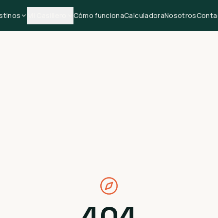
stinos
Mi Casillero
Cómo funciona
Calculadora
Nosotros
Conta
404