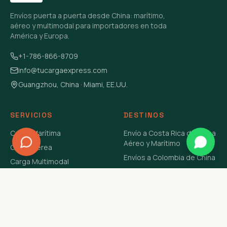
Envíos puerta a puerta desde China: marítimo,
aéreo y multimodal para importadores en toda
América y Europa.
+1-786-866-8709
info@tucargaexpress.com
Guangzhou, China · Miami, EE.UU.
SERVICIOS
DESTINOS
Carga Marítima
Envío a Costa Rica de China
Aéreo y Marítimo
Carga Aérea
Envíos a Colombia de China
Carga Multimodal
Envíos de Carga a
Carga Consolidada LCL
Venezuela de China Aéreo y
Carga Peligrosa
Marítimo
Envío de Contenedores
USA Aéreo y Marítimo
Envío a Guatemala de China