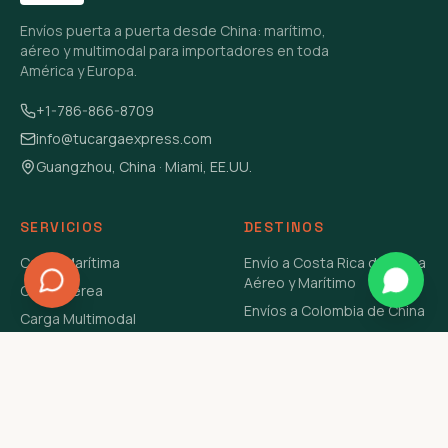
Envíos puerta a puerta desde China: marítimo,
aéreo y multimodal para importadores en toda
América y Europa.
+1-786-866-8709
info@tucargaexpress.com
Guangzhou, China · Miami, EE.UU.
SERVICIOS
DESTINOS
Carga Marítima
Envío a Costa Rica de China
Aéreo y Marítimo
Carga Aérea
Envíos a Colombia de China
Carga Multimodal
Envíos de Carga a
Carga Consolidada LCL
Venezuela de China Aéreo y
Carga Peligrosa
Marítimo
Envío de Contenedores
USA Aéreo y Marítimo
Envío a Guatemala de China