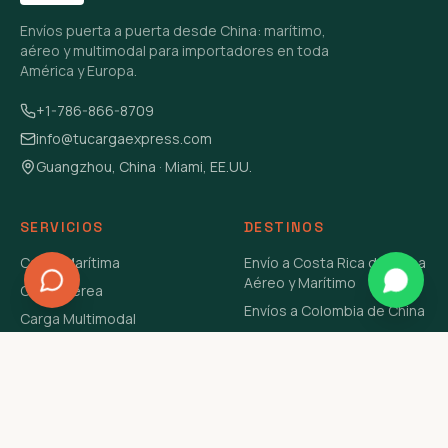
Envíos puerta a puerta desde China: marítimo,
aéreo y multimodal para importadores en toda
América y Europa.
+1-786-866-8709
info@tucargaexpress.com
Guangzhou, China · Miami, EE.UU.
SERVICIOS
DESTINOS
Carga Marítima
Envío a Costa Rica de China
Aéreo y Marítimo
Carga Aérea
Envíos a Colombia de China
Carga Multimodal
Envíos de Carga a
Carga Consolidada LCL
Venezuela de China Aéreo y
Carga Peligrosa
Marítimo
Envío de Contenedores
USA Aéreo y Marítimo
Envío a Guatemala de China