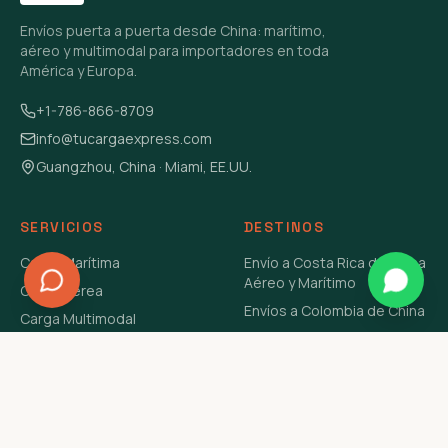
Envíos puerta a puerta desde China: marítimo,
aéreo y multimodal para importadores en toda
América y Europa.
+1-786-866-8709
info@tucargaexpress.com
Guangzhou, China · Miami, EE.UU.
SERVICIOS
DESTINOS
Carga Marítima
Envío a Costa Rica de China
Aéreo y Marítimo
Carga Aérea
Envíos a Colombia de China
Carga Multimodal
Envíos de Carga a
Carga Consolidada LCL
Venezuela de China Aéreo y
Carga Peligrosa
Marítimo
Envío de Contenedores
USA Aéreo y Marítimo
Envío a Guatemala de China