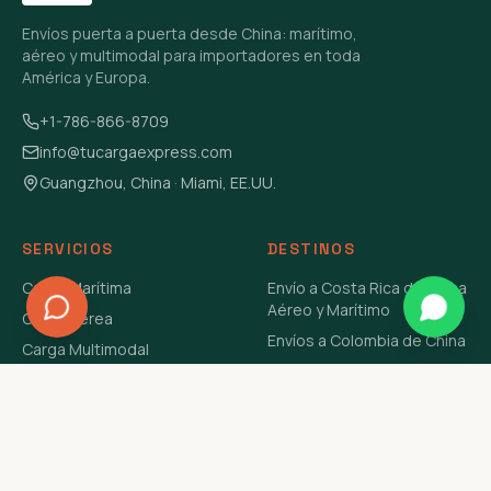
Envíos puerta a puerta desde China: marítimo,
aéreo y multimodal para importadores en toda
América y Europa.
+1-786-866-8709
info@tucargaexpress.com
Guangzhou, China · Miami, EE.UU.
SERVICIOS
DESTINOS
Carga Marítima
Envío a Costa Rica de China
Aéreo y Marítimo
Carga Aérea
Envíos a Colombia de China
Carga Multimodal
Envíos de Carga a
Carga Consolidada LCL
Venezuela de China Aéreo y
Carga Peligrosa
Marítimo
Envío de Contenedores
USA Aéreo y Marítimo
Envío a Guatemala de China