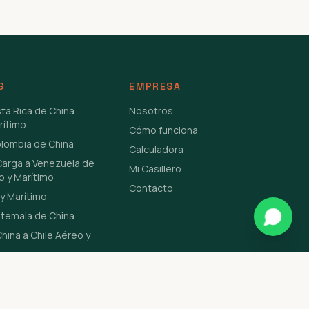
S
EMPRESA
sta Rica de China
Nosotros
rítimo
Cómo funciona
olombia de China
Calculadora
Carga a Venezuela de
Mi Casillero
o y Marítimo
Contacto
y Marítimo
atemala de China
hina a Chile Aéreo y