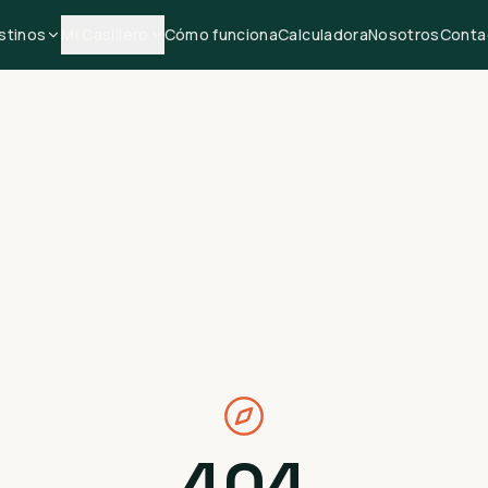
stinos
Mi Casillero
Cómo funciona
Calculadora
Nosotros
Conta
404