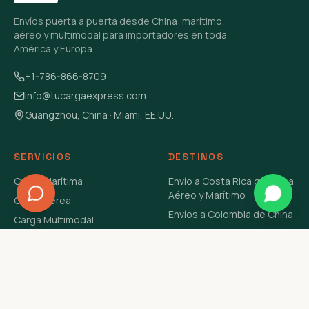
Envíos puerta a puerta desde China: marítimo,
aéreo y multimodal para importadores en toda
América y Europa.
+1-786-866-8709
info@tucargaexpress.com
Guangzhou, China · Miami, EE.UU.
SERVICIOS
DESTINOS
Carga Marítima
Envío a Costa Rica de China
Aéreo y Marítimo
Carga Aérea
Envíos a Colombia de China
Carga Multimodal
Envíos de Carga a
Carga Consolidada LCL
Venezuela de China Aéreo y
Carga Peligrosa
Marítimo
Envío de Contenedores
USA Aéreo y Marítimo
Envío a Guatemala de China