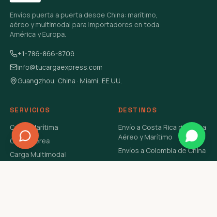
Envíos puerta a puerta desde China: marítimo,
aéreo y multimodal para importadores en toda
América y Europa.
+1-786-866-8709
info@tucargaexpress.com
Guangzhou, China · Miami, EE.UU.
SERVICIOS
DESTINOS
Carga Marítima
Envío a Costa Rica de China
Aéreo y Marítimo
Carga Aérea
Envíos a Colombia de China
Carga Multimodal
Envíos de Carga a
Carga Consolidada LCL
Venezuela de China Aéreo y
Carga Peligrosa
Marítimo
Envío de Contenedores
USA Aéreo y Marítimo
Envío a Guatemala de China