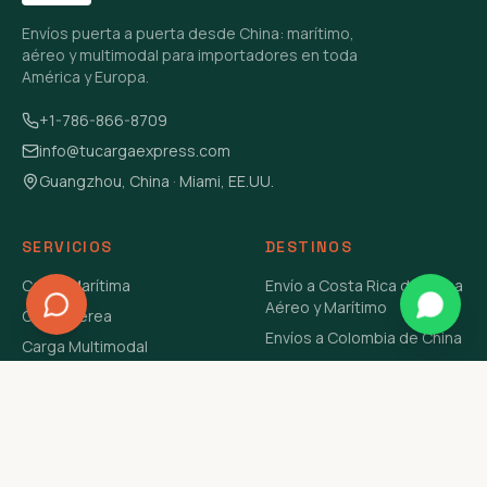
Envíos puerta a puerta desde China: marítimo,
aéreo y multimodal para importadores en toda
América y Europa.
+1-786-866-8709
info@tucargaexpress.com
Guangzhou, China · Miami, EE.UU.
SERVICIOS
DESTINOS
Carga Marítima
Envío a Costa Rica de China
Aéreo y Marítimo
Carga Aérea
Envíos a Colombia de China
Carga Multimodal
Envíos de Carga a
Carga Consolidada LCL
Venezuela de China Aéreo y
Carga Peligrosa
Marítimo
Envío de Contenedores
USA Aéreo y Marítimo
Envío a Guatemala de China