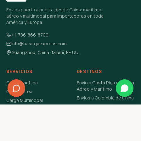
Envíos puerta a puerta desde China: marítimo,
aéreo y multimodal para importadores en toda
América y Europa.
+1-786-866-8709
info@tucargaexpress.com
Guangzhou, China · Miami, EE.UU.
SERVICIOS
DESTINOS
Carga Marítima
Envío a Costa Rica de China
Aéreo y Marítimo
Carga Aérea
Envíos a Colombia de China
Carga Multimodal
Envíos de Carga a
Carga Consolidada LCL
Venezuela de China Aéreo y
Carga Peligrosa
Marítimo
Envío de Contenedores
USA Aéreo y Marítimo
Envío a Guatemala de China