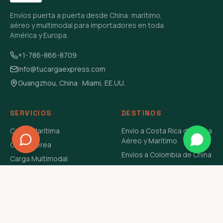
Envíos puerta a puerta desde China: marítimo,
aéreo y multimodal para importadores en toda
América y Europa.
+1-786-866-8709
info@tucargaexpress.com
Guangzhou, China · Miami, EE.UU.
SERVICIOS
DESTINOS
Carga Marítima
Envío a Costa Rica de China
Aéreo y Marítimo
Carga Aérea
Envíos a Colombia de China
Carga Multimodal
Envíos de Carga a
Carga Consolidada LCL
Venezuela de China Aéreo y
Carga Peligrosa
Marítimo
Envío de Contenedores
USA Aéreo y Marítimo
Envío a Guatemala de China