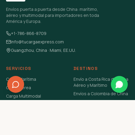
Envíos puerta a puerta desde China: marítimo,
aéreo y multimodal para importadores en toda
América y Europa.
+1-786-866-8709
info@tucargaexpress.com
Guangzhou, China · Miami, EE.UU.
SERVICIOS
DESTINOS
Carga Marítima
Envío a Costa Rica de China
Aéreo y Marítimo
Carga Aérea
Envíos a Colombia de China
Carga Multimodal
Envíos de Carga a
Carga Consolidada LCL
Venezuela de China Aéreo y
Carga Peligrosa
Marítimo
Envío de Contenedores
USA Aéreo y Marítimo
Envío a Guatemala de China