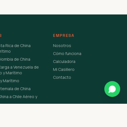
S
EMPRESA
sta Rica de China
Nosotros
rítimo
Cómo funciona
olombia de China
Calculadora
Carga a Venezuela de
Mi Casillero
o y Marítimo
Contacto
y Marítimo
atemala de China
hina a Chile Aéreo y