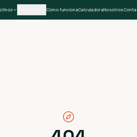
stinos
Mi Casillero
Cómo funciona
Calculadora
Nosotros
Conta
404