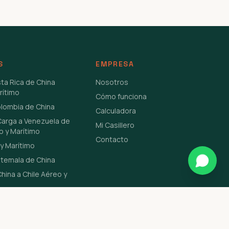
S
EMPRESA
sta Rica de China
Nosotros
rítimo
Cómo funciona
olombia de China
Calculadora
Carga a Venezuela de
Mi Casillero
o y Marítimo
Contacto
y Marítimo
atemala de China
hina a Chile Aéreo y