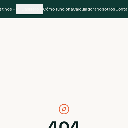
stinos
Mi Casillero
Cómo funciona
Calculadora
Nosotros
Conta
404