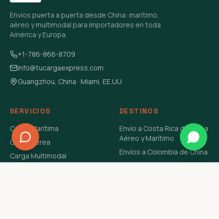
Envíos puerta a puerta desde China: marítimo,
aéreo y multimodal para importadores en toda
América y Europa.
+1-786-866-8709
info@tucargaexpress.com
Guangzhou, China · Miami, EE.UU.
SERVICIOS
DESTINOS
Carga Marítima
Envío a Costa Rica de China
Aéreo y Marítimo
Carga Aérea
Envíos a Colombia de China
Carga Multimodal
Envíos de Carga a
Carga Consolidada LCL
Venezuela de China Aéreo y
Carga Peligrosa
Marítimo
Envío de Contenedores
USA Aéreo y Marítimo
Envío a Guatemala de China