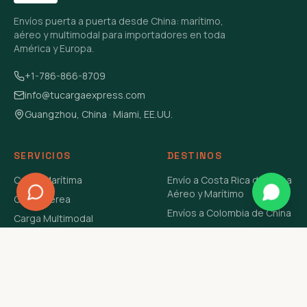
Envíos puerta a puerta desde China: marítimo,
aéreo y multimodal para importadores en toda
América y Europa.
+1-786-866-8709
info@tucargaexpress.com
Guangzhou, China · Miami, EE.UU.
SERVICIOS
DESTINOS
Carga Marítima
Envío a Costa Rica de China
Aéreo y Marítimo
Carga Aérea
Envíos a Colombia de China
Carga Multimodal
Envíos de Carga a
Carga Consolidada LCL
Venezuela de China Aéreo y
Carga Peligrosa
Marítimo
Envío de Contenedores
USA Aéreo y Marítimo
Envío a Guatemala de China