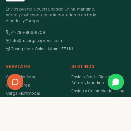
Envíos puerta a puerta desde China: marítimo,
aéreo y multimodal para importadores en toda
América y Europa.
+1-786-866-8709
info@tucargaexpress.com
Guangzhou, China · Miami, EE.UU.
SERVICIOS
DESTINOS
Carga Marítima
Envío a Costa Rica de China
Aéreo y Marítimo
Carga Aérea
Envíos a Colombia de China
Carga Multimodal
Envíos de Carga a
Carga Consolidada LCL
Venezuela de China Aéreo y
Carga Peligrosa
Marítimo
Envío de Contenedores
USA Aéreo y Marítimo
Envío a Guatemala de China