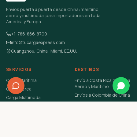
Envíos puerta a puerta desde China: marítimo,
aéreo y multimodal para importadores en toda
América y Europa.
+1-786-866-8709
info@tucargaexpress.com
Guangzhou, China · Miami, EE.UU.
SERVICIOS
DESTINOS
Carga Marítima
Envío a Costa Rica de China
Aéreo y Marítimo
Carga Aérea
Envíos a Colombia de China
Carga Multimodal
Envíos de Carga a
Carga Consolidada LCL
Venezuela de China Aéreo y
Carga Peligrosa
Marítimo
Envío de Contenedores
USA Aéreo y Marítimo
Envío a Guatemala de China