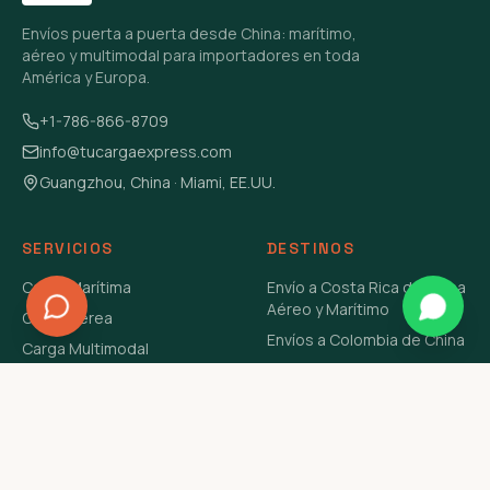
Envíos puerta a puerta desde China: marítimo,
aéreo y multimodal para importadores en toda
América y Europa.
+1-786-866-8709
info@tucargaexpress.com
Guangzhou, China · Miami, EE.UU.
SERVICIOS
DESTINOS
Carga Marítima
Envío a Costa Rica de China
Aéreo y Marítimo
Carga Aérea
Envíos a Colombia de China
Carga Multimodal
Envíos de Carga a
Carga Consolidada LCL
Venezuela de China Aéreo y
Carga Peligrosa
Marítimo
Envío de Contenedores
USA Aéreo y Marítimo
Envío a Guatemala de China