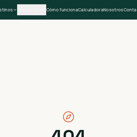
stinos
Mi Casillero
Cómo funciona
Calculadora
Nosotros
Conta
404