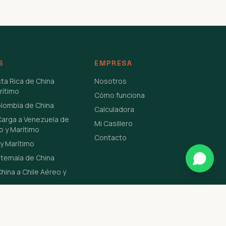
S
EMPRESA
sta Rica de China
Nosotros
rítimo
Cómo funciona
olombia de China
Calculadora
Carga a Venezuela de
Mi Casillero
o y Marítimo
Contacto
y Marítimo
atemala de China
hina a Chile Aéreo y