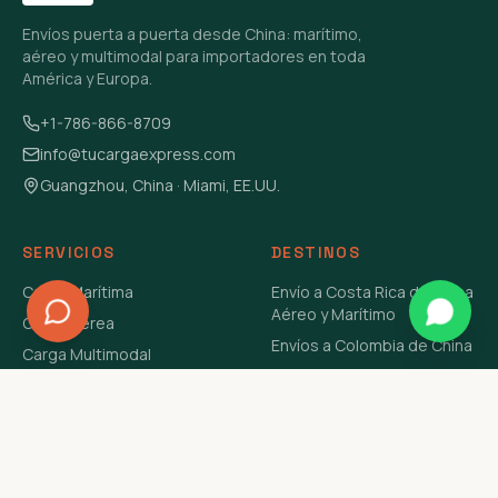
Envíos puerta a puerta desde China: marítimo,
aéreo y multimodal para importadores en toda
América y Europa.
+1-786-866-8709
info@tucargaexpress.com
Guangzhou, China · Miami, EE.UU.
SERVICIOS
DESTINOS
Carga Marítima
Envío a Costa Rica de China
Aéreo y Marítimo
Carga Aérea
Envíos a Colombia de China
Carga Multimodal
Envíos de Carga a
Carga Consolidada LCL
Venezuela de China Aéreo y
Carga Peligrosa
Marítimo
Envío de Contenedores
USA Aéreo y Marítimo
Envío a Guatemala de China