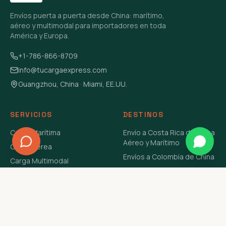
Envíos puerta a puerta desde China: marítimo,
aéreo y multimodal para importadores en toda
América y Europa.
+1-786-866-8709
info@tucargaexpress.com
Guangzhou, China · Miami, EE.UU.
SERVICIOS
DESTINOS
Carga Marítima
Envío a Costa Rica de China
Aéreo y Marítimo
Carga Aérea
Envíos a Colombia de China
Carga Multimodal
Envíos de Carga a
Carga Consolidada LCL
Venezuela de China Aéreo y
Carga Peligrosa
Marítimo
Envío de Contenedores
USA Aéreo y Marítimo
Envío a Guatemala de China