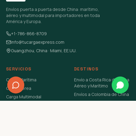
Envíos puerta a puerta desde China: marítimo,
aéreo y multimodal para importadores en toda
América y Europa.
+1-786-866-8709
info@tucargaexpress.com
Guangzhou, China · Miami, EE.UU.
SERVICIOS
DESTINOS
Carga Marítima
Envío a Costa Rica de China
Aéreo y Marítimo
Carga Aérea
Envíos a Colombia de China
Carga Multimodal
Envíos de Carga a
Carga Consolidada LCL
Venezuela de China Aéreo y
Carga Peligrosa
Marítimo
Envío de Contenedores
USA Aéreo y Marítimo
Envío a Guatemala de China