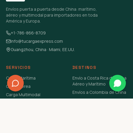
Envíos puerta a puerta desde China: marítimo,
aéreo y multimodal para importadores en toda
América y Europa.
+1-786-866-8709
info@tucargaexpress.com
Guangzhou, China · Miami, EE.UU.
SERVICIOS
DESTINOS
Carga Marítima
Envío a Costa Rica de China
Aéreo y Marítimo
Carga Aérea
Envíos a Colombia de China
Carga Multimodal
Envíos de Carga a
Carga Consolidada LCL
Venezuela de China Aéreo y
Carga Peligrosa
Marítimo
Envío de Contenedores
USA Aéreo y Marítimo
Envío a Guatemala de China