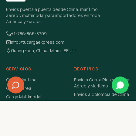
Envíos puerta a puerta desde China: marítimo,
aéreo y multimodal para importadores en toda
América y Europa.
+1-786-866-8709
info@tucargaexpress.com
Guangzhou, China · Miami, EE.UU.
SERVICIOS
DESTINOS
Carga Marítima
Envío a Costa Rica de China
Aéreo y Marítimo
Carga Aérea
Envíos a Colombia de China
Carga Multimodal
Envíos de Carga a
Carga Consolidada LCL
Venezuela de China Aéreo y
Carga Peligrosa
Marítimo
Envío de Contenedores
USA Aéreo y Marítimo
Envío a Guatemala de China