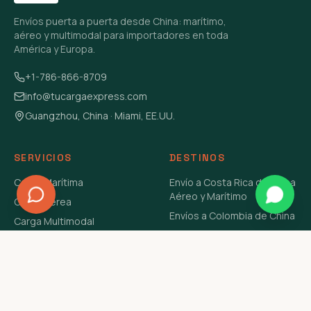
Envíos puerta a puerta desde China: marítimo,
aéreo y multimodal para importadores en toda
América y Europa.
+1-786-866-8709
info@tucargaexpress.com
Guangzhou, China · Miami, EE.UU.
SERVICIOS
DESTINOS
Carga Marítima
Envío a Costa Rica de China
Aéreo y Marítimo
Carga Aérea
Envíos a Colombia de China
Carga Multimodal
Envíos de Carga a
Carga Consolidada LCL
Venezuela de China Aéreo y
Carga Peligrosa
Marítimo
Envío de Contenedores
USA Aéreo y Marítimo
Envío a Guatemala de China