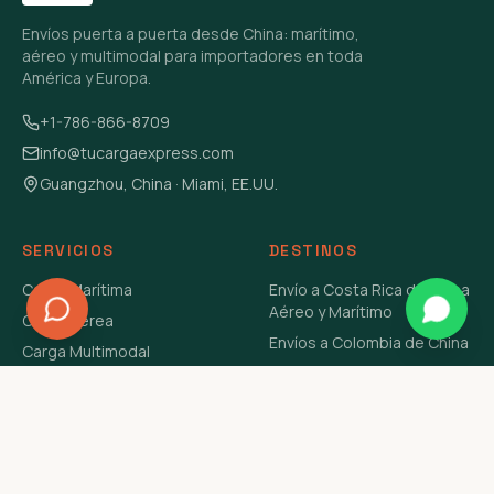
Envíos puerta a puerta desde China: marítimo,
aéreo y multimodal para importadores en toda
América y Europa.
+1-786-866-8709
info@tucargaexpress.com
Guangzhou, China · Miami, EE.UU.
SERVICIOS
DESTINOS
Carga Marítima
Envío a Costa Rica de China
Aéreo y Marítimo
Carga Aérea
Envíos a Colombia de China
Carga Multimodal
Envíos de Carga a
Carga Consolidada LCL
Venezuela de China Aéreo y
Carga Peligrosa
Marítimo
Envío de Contenedores
USA Aéreo y Marítimo
Envío a Guatemala de China