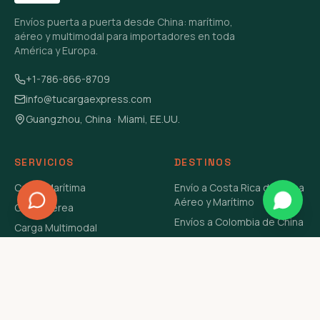
Envíos puerta a puerta desde China: marítimo,
aéreo y multimodal para importadores en toda
América y Europa.
+1-786-866-8709
info@tucargaexpress.com
Guangzhou, China · Miami, EE.UU.
SERVICIOS
DESTINOS
Carga Marítima
Envío a Costa Rica de China
Aéreo y Marítimo
Carga Aérea
Envíos a Colombia de China
Carga Multimodal
Envíos de Carga a
Carga Consolidada LCL
Venezuela de China Aéreo y
Carga Peligrosa
Marítimo
Envío de Contenedores
USA Aéreo y Marítimo
Envío a Guatemala de China